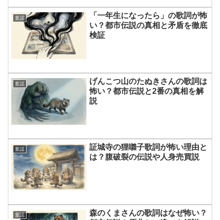
「一年生になったら」の歌詞が怖
童謡
い？都市伝説の真相と矛盾を徹底
検証
げんこつ山のたぬきさんの歌詞は
童謡
怖い？都市伝説と2番の真相を解
説
証城寺の狸囃子歌詞が怖い理由と
童謡
は？腹破裂の伝説や人身売買説
森のくまさんの歌詞はなぜ怖い？
童謡