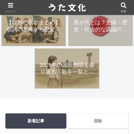
メニュー
検索
【世界の国歌まとめ】
君が代とは？意味・歴
歌詞の意味から歴史ま
史・社会的な議論の全
で完全ガイド
体像まとめ
2025年の国歌独唱を振
り返る！歌手一覧と感
動のシーン
新着記事
国歌