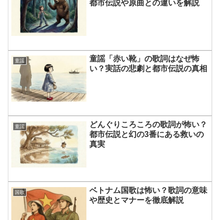
都市伝説や原曲との違いを解説
童謡「赤い靴」の歌詞はなぜ怖
童謡
い？実話の悲劇と都市伝説の真相
どんぐりころころの歌詞が怖い？
童謡
都市伝説と幻の3番にある救いの
真実
ベトナム国歌は怖い？歌詞の意味
国歌
や歴史とマナーを徹底解説