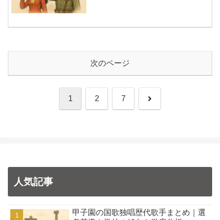
次のページ
次
1
2
7
へ
人気記事
甲子園の国歌独唱歴代歌手まとめ｜選