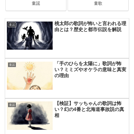
童謡
童歌
桃太郎の歌詞が怖いと言われる理
童謡
由とは？歴史と都市伝説を解説
「手のひらを太陽に」歌詞が怖
童謡
い？ミミズやオケラの意味と真実
の理由
【検証】サッちゃんの歌詞は怖
童謡
い？幻の4番と北海道事故説の真
相