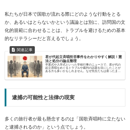
私たちが日本で国歌が流れる際にどのような行動をとる
か、あるいはとらないかという議論とは別に、訪問国の文
化的規範に合わせることは、トラブルを避けるための基本
的なリテラシーだと言えるでしょう。
君が代起立斉唱拒否事件をわかりやすく解説！憲
法と処分の論点整理
卒業式や入学式といった学校行事のニュースで、君が代の
起立斉唱をめぐるトラブルや裁判の話題を目にしたことが
ある方も多いかもしれません。なぜ先生たちは座ったまま
なのか、あるいはなぜ処分を受けることになったのか、そ
の背景には何があるのでしょうか。...
逮捕の可能性と法律の現実
多くの旅行者が最も懸念するのは「国歌斉唱時に立たない
と逮捕されるのか」という点でしょう。