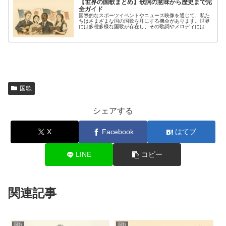
【世界の国歌まとめ】歌詞の意味から歴史まで完
全ガイド
国際的なスポーツイベントやニュース映像を通じて、私た
ちはさまざまな国の国歌を耳にする機会があります。世界
には多種多様な国歌が存在し、その歌詞やメロディには各
国の歴史的背景や政治的な事情が色濃く反映されていま
す。国歌に関するランキングやメドレ...
国歌
シェアする
X
Facebook
はてブ
LINE
コピー
関連記事
国歌
国歌