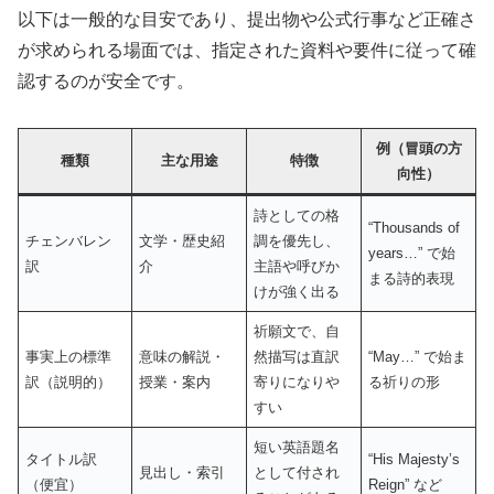
以下は一般的な目安であり、提出物や公式行事など正確さ
が求められる場面では、指定された資料や要件に従って確
認するのが安全です。
例（冒頭の方
種類
主な用途
特徴
向性）
詩としての格
“Thousands of
チェンバレン
文学・歴史紹
調を優先し、
years…” で始
訳
介
主語や呼びか
まる詩的表現
けが強く出る
祈願文で、自
事実上の標準
意味の解説・
然描写は直訳
“May…” で始ま
訳（説明的）
授業・案内
寄りになりや
る祈りの形
すい
短い英語題名
タイトル訳
“His Majesty’s
見出し・索引
として付され
（便宜）
Reign” など