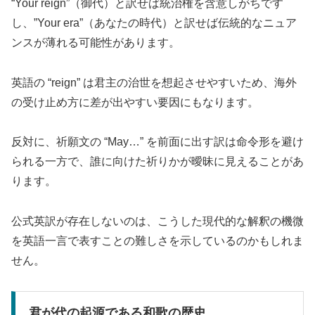
“Your reign”（御代）と訳せば統治権を含意しがちです
し、”Your era”（あなたの時代）と訳せば伝統的なニュア
ンスが薄れる可能性があります。
英語の “reign” は君主の治世を想起させやすいため、海外
の受け止め方に差が出やすい要因にもなります。
反対に、祈願文の “May…” を前面に出す訳は命令形を避け
られる一方で、誰に向けた祈りかが曖昧に見えることがあ
ります。
公式英訳が存在しないのは、こうした現代的な解釈の機微
を英語一言で表すことの難しさを示しているのかもしれま
せん。
君が代の起源である和歌の歴史