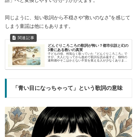
語」へと変換しやすいかがうかがえます。
同じように、短い歌詞から不穏さや“救いのなさ”を感じて
しまう童謡は他にもあります。
どんぐりころころの歌詞が怖い？都市伝説と幻の
3番にある救いの真実
子どもの頃、何気なく歌っていた『どんぐりころころ』で
すが、大人になってから改めて歌詞を読み返すと、独特の
違和感やそこはかとない不安を覚える人が少なくありませ
ん。お山が恋しいと泣くどんぐりと、それを困ったように
見つめるどじょう。物語が解決しな...
「青い目になっちゃって」という歌詞の意味