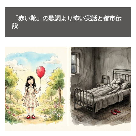
「赤い靴」の歌詞より怖い実話と都市伝
説