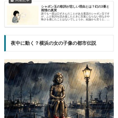
シャボン玉の歌詞が悲しい理由とは？幻の3番と
雨情の真実
誰でも一度は口ずさんだことがある童謡のシャボン玉です
が、ふと歌詞を読み返したときに言葉にならない切なさや
怖さを感じたことはないでしょうか。結論から言うと、
『シャボン玉』が悲しく聞こえる大きな理由は、「生まれ
てすぐに こわれて消えた」という命...
夜中に動く？横浜の女の子像の都市伝説