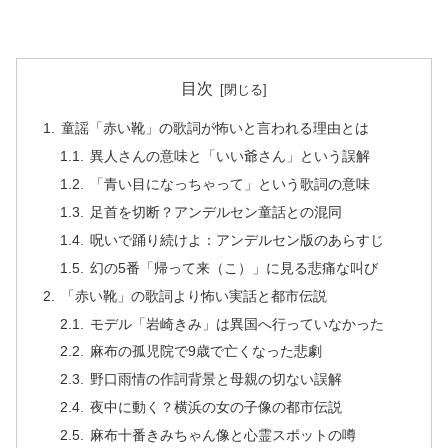
目次
童謡「赤い靴」の歌詞が怖いと言われる理由とは
異人さんの意味と「いい爺さん」という誤解
「青い目になっちゃって」という歌詞の意味
足首を切断？アンデルセン童話との混同
呪いで踊り続けよ：アンデルセン版のあらすじ
幻の5番「帰って来（こ）」に見る悲痛な叫び
「赤い靴」の歌詞より怖い実話と都市伝説
モデル「岩崎きみ」は異国へ行っていなかった
麻布の孤児院で9歳で亡くなった悲劇
野口雨情の作詞背景と母親の切ない誤解
夜中に動く？横浜の女の子像の都市伝説
麻布十番きみちゃん像と心霊スポットの噂