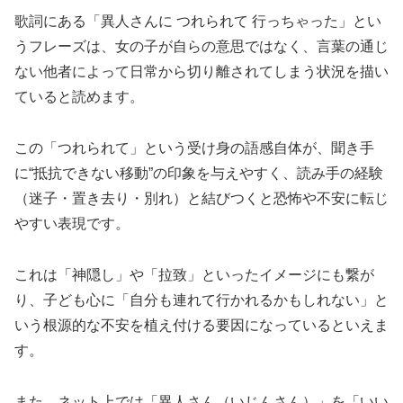
歌詞にある「異人さんに つれられて 行っちゃった」とい
うフレーズは、女の子が自らの意思ではなく、言葉の通じ
ない他者によって日常から切り離されてしまう状況を描い
ていると読めます。
この「つれられて」という受け身の語感自体が、聞き手
に“抵抗できない移動”の印象を与えやすく、読み手の経験
（迷子・置き去り・別れ）と結びつくと恐怖や不安に転じ
やすい表現です。
これは「神隠し」や「拉致」といったイメージにも繋が
り、子ども心に「自分も連れて行かれるかもしれない」と
いう根源的な不安を植え付ける要因になっているといえま
す。
また、ネット上では「異人さん（いじんさん）」を「いい