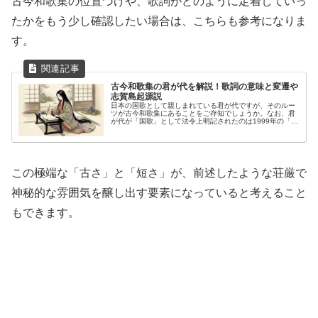
古今和歌集の位置づけや、歌詞がどのように定着していっ
たかをもう少し確認したい場合は、こちらも参考になりま
す。
古今和歌集の君が代を解説！歌詞の意味と変遷や
志賀島起源説
日本の国歌として親しまれている君が代ですが、そのルー
ツが古今和歌集にあることをご存知でしょうか。なお、君
が代が「国歌」として法令上明記されたのは1999年の「国
旗及び国歌に関する法律」です。学校で習った歌詞の意味
や現代語訳を改めて調べてみる...
この極端な「古さ」と「短さ」が、前述したような荘厳で
神秘的な雰囲気を醸し出す要素になっていると考えること
もできます。