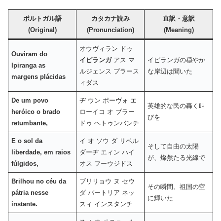
ポルトガル語
カタカナ読み
直訳・意訳
(Original)
(Pronunciation)
(Meaning)
オウヴィラン ドゥ
Ouviram do
イピランガ
アス マ
イピランガの穏やか
Ipiranga as
ルジェンス プラース
な岸辺は聞いた
margens plácidas
ィダス
De um povo
ヂ ウン ポーヴォ エ
英雄的な民の轟く叫
heróico o brado
ローイコ オ ブラー
びを
retumbante,
ドゥ ヘトゥンバンチ
E o sol da
イ オ ソウ ダ リベル
そして自由の太陽
liberdade, em raios
ダーヂ エィン ハイ
が、燦然たる光線で
fúlgidos,
オス フーウジドス
Brilhou no céu da
ブリリョウ ヌ セウ
その瞬間、祖国の空
pátria nesse
ダ パートリア ネッ
に輝いた
instante.
スィ インスタンチ