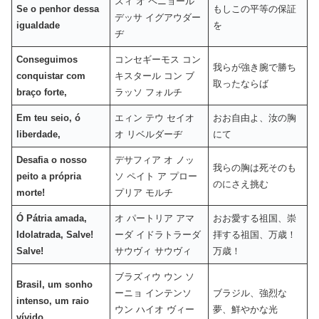
スィ オ ペニョール
Se o penhor dessa
もしこの平等の保証
デッサ イグアウダー
igualdade
を
ヂ
Conseguimos
コンセギーモス コン
我らが強き腕で勝ち
conquistar com
キスタール コン ブ
取ったならば
braço forte,
ラッソ フォルチ
Em teu seio, ó
エィン テウ セイオ
おお自由よ、汝の胸
liberdade,
オ リベルダーヂ
にて
Desafia o nosso
デサフィア オ ノッ
我らの胸は死そのも
peito a própria
ソ ペイト ア プロー
のにさえ挑む
morte!
プリア モルチ
Ó Pátria amada,
オ パートリア アマ
おお愛する祖国、崇
Idolatrada, Salve!
ーダ イドラトラーダ
拝する祖国、万歳！
Salve!
サウヴィ サウヴィ
万歳！
ブラズィウ ウン ソ
Brasil, um sonho
ーニョ インテンソ
ブラジル、強烈な
intenso, um raio
ウン ハイオ ヴィー
夢、鮮やかな光
vívido