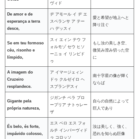
ヴィド
De amor e de
ヂ アモール イ ヂ エ
愛と希望が地上へと
esperança a terra
スペランサ ア テー
降り注ぐ
desce,
ハ デッスィ
スィ エィン テウ フ
Se em teu formoso
もし汝の美しき空、
ォルモゾ セウ ヒソ
céu, risonho e
微笑み澄み切った空
ーニョ イ リンピド
límpido,
に
ゥ
A imagem do
ア イマージェィン
南十字星の像が輝く
Cruzeiro
ドゥ クルゼイロ ヘ
ならば
resplandece.
スプランデスィ
ジガンチ ペラ プロ
Gigante pela
自らの自然によって
ープリア ナトゥレー
própria natureza,
巨人であり
ザ
エス ベロ エス フォ
És belo, és forte,
汝は美しく、強く、
ルチ インパーヴィド
impávido colosso,
恐れを知らぬ巨像
ゥ コロッソ