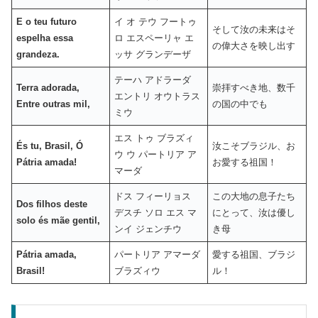
E o teu futuro
イ オ テウ フートゥ
そして汝の未来はそ
espelha essa
ロ エスペーリャ エ
の偉大さを映し出す
grandeza.
ッサ グランデーザ
テーハ アドラーダ
Terra adorada,
崇拝すべき地、数千
エントリ オウトラス
Entre outras mil,
の国の中でも
ミウ
エス トゥ ブラズィ
És tu, Brasil, Ó
汝こそブラジル、お
ウ ウ パートリア ア
Pátria amada!
お愛する祖国！
マーダ
ドス フィーリョス
この大地の息子たち
Dos filhos deste
デスチ ソロ エス マ
にとって、汝は優し
solo és mãe gentil,
ンイ ジェンチウ
き母
Pátria amada,
パートリア アマーダ
愛する祖国、ブラジ
Brasil!
ブラズィウ
ル！