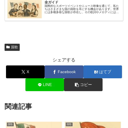
全ガイド
国際的なスポーツイベントやニュース映像を通じて、私た
ちはさまざまな国の国歌を耳にする機会があります。世界
には多種多様な国歌が存在し、その歌詞やメロディには各
国の歴史的背景や政治的な事情が色濃く反映されていま
す。国歌に関するランキングやメドレ...
国歌
シェアする
X
Facebook
はてブ
LINE
コピー
関連記事
国歌
国歌