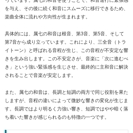
っています。属七の和音を使うことで、和音進行に緊張感
を与え、その後に続く和音にスムーズに移行できるため、
楽曲全体に流れや方向性が生まれます。
具体的には、属七の和音は根音、第3音、第5音、そして
第7音から成り立っています。これにより、三全音（トラ
イトーン）と呼ばれる音程が生じ、この音程が不安定な響
きを生み出します。この不安定さが、音楽に「次に進むべ
き」という強い緊張感を生じさせ、最終的に主和音に解決
されることで音楽が安定します。
また、属七の和音は、長調と短調の両方で同じ役割を果た
しますが、音程の違いによって微妙な響きの変化が生じま
す。長調ではより明るく力強い響き、短調ではやや暗く落
ち着いた響きが感じられるのも特徴の一つです。