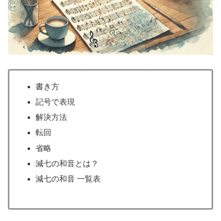
書き方
記号で表現
解決方法
転回
省略
減七の和音とは？
減七の和音 一覧表