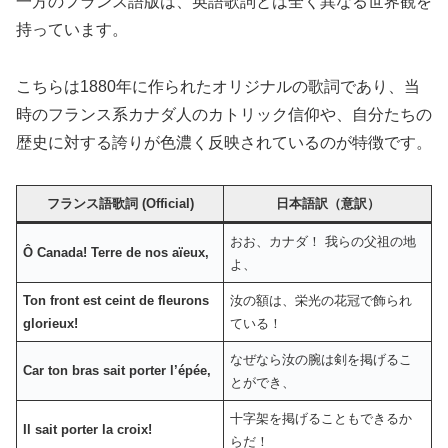
一方のフランス語版は、英語歌詞とは全く異なる世界観を
持っています。
こちらは1880年に作られたオリジナルの歌詞であり、当
時のフランス系カナダ人のカトリック信仰や、自分たちの
歴史に対する誇りが色濃く反映されているのが特徴です。
フランス語歌詞 (Official)
日本語訳（意訳）
おお、カナダ！ 我らの父祖の地
Ô Canada! Terre de nos aïeux,
よ、
Ton front est ceint de fleurons
汝の額は、栄光の花冠で飾られ
glorieux!
ている！
なぜなら汝の腕は剣を掲げるこ
Car ton bras sait porter l’épée,
とができ、
十字架を掲げることもできるか
Il sait porter la croix!
らだ！