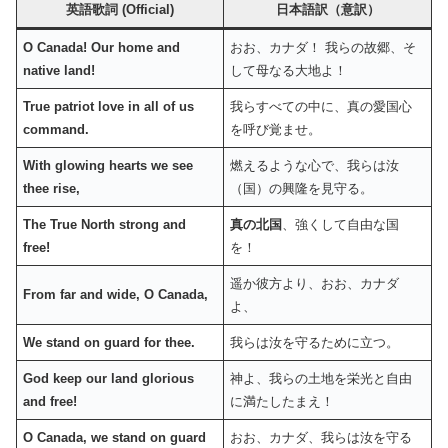
英語歌詞 (Official)
日本語訳（意訳）
O Canada! Our home and
おお、カナダ！ 我らの故郷、そ
native land!
して母なる大地よ！
True patriot love in all of us
我らすべての中に、真の愛国心
command.
を呼び覚ませ。
With glowing hearts we see
燃えるような心で、我らは汝
thee rise,
（国）の興隆を見守る。
The True North strong and
真の北国
、強くして自由な国
free!
を！
遥か彼方より、おお、カナダ
From far and wide, O Canada,
よ、
We stand on guard for thee.
我らは汝を守るために立つ。
God keep our land glorious
神よ、我らの土地を栄光と自由
and free!
に満たしたまえ！
O Canada, we stand on guard
おお、カナダ、我らは汝を守る